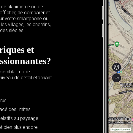
s de planimétrie ou de
’afficher, de comparer et
sur votre smartphone ou
es villages, les chemins,
des siècles.
riques et
assionnantes?
ssemblait notre
iveau de détail étonnant.
arus
acé des limites
relatifs au paysage
 et bien plus encore