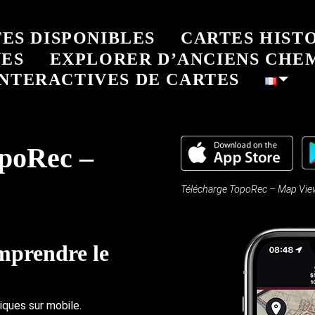
ES DISPONIBLES
CARTES HIST
NES
EXPLORER D’ANCIENS CHE
NTERACTIVES DE CARTES
opoRec –
Télécharge TopoRec – Map Viewe
mprendre le
iques sur mobile.